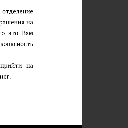
 отделение
крашения на
то это Вам
езопасность
 прийти на
нег.