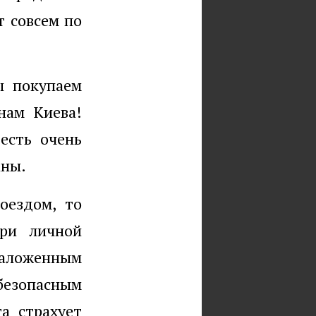
т совсем по
ы покупаем
нам Киева!
есть очень
аны.
оездом, то
при личной
наложенным
 безопасным
та страхует