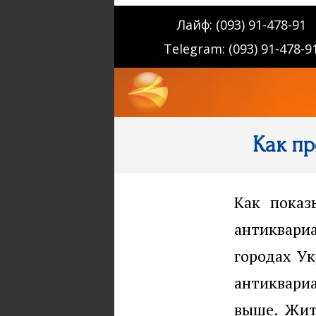
Лайф: (093) 91-478-91
Telegram: (093) 91-478-9
Как пр
Как показ
антиквари
городах Ук
антиквариа
выше. Жит