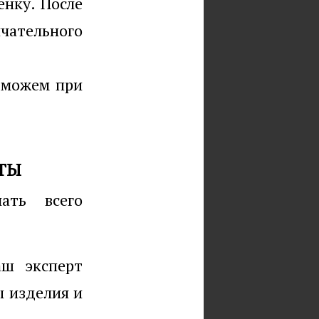
енку. После
ательного
ы можем при
ТЫ
ать всего
аш эксперт
ы изделия и