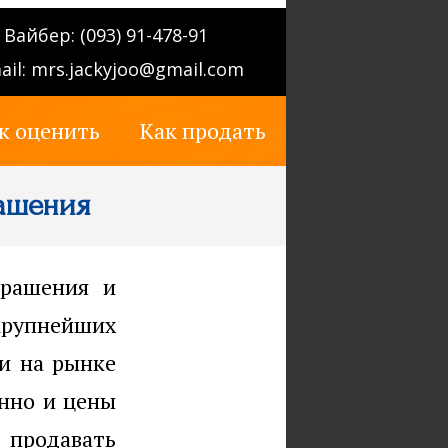
Вайбер: (093) 91-478-91
ail:
mrs.jackyjoo@gmail.com
к оценить
Как продать
рашения
крашения и
крупнейших
ии на рынке
енно и цены
 продавать