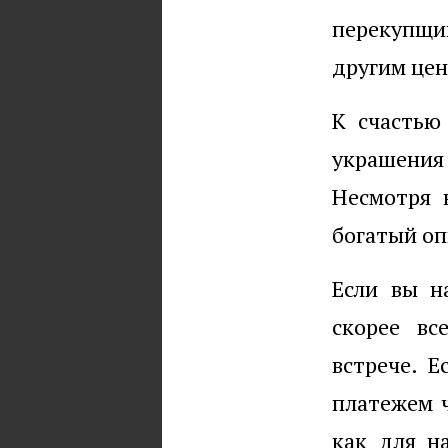
перекупщик
другим цен
К счастью
украшения
Несмотря 
богатый оп
Если вы н
скорее вс
встрече. 
платежем ч
как для на