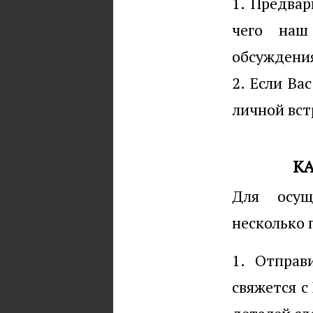
1. Предвар
чего наш
обсуждения
2. Если Ва
личной вст
К
Для осущ
несколько 
1. Отправ
свяжется с