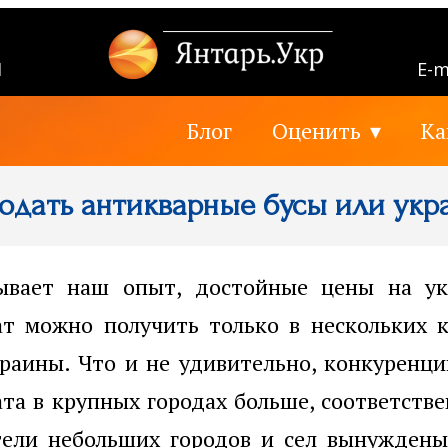
1
E-m
Блог
Оценить
Ка
одать антикварные бусы или ук
ывает наш опыт, достойные цены на у
ат можно получить только в нескольких 
раины. Что и не удивительно, конкуренц
та в крупных городах больше, соответств
ели небольших городов и сел вынуждены